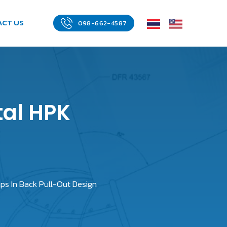
ACT US
098-662-4587
tal HPK
ps In Back Pull-Out Design