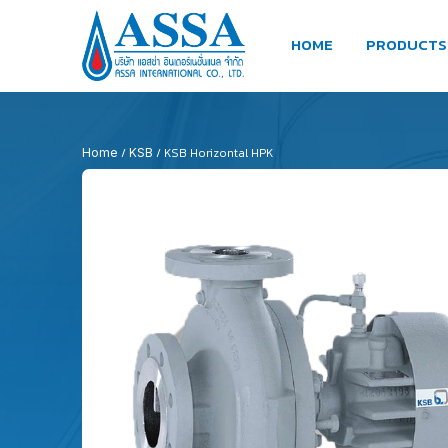
HOME
PRODUCTS
/
/ KSB Horizontal HPK
Home
KSB