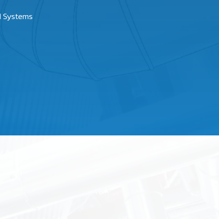
d Systems
a