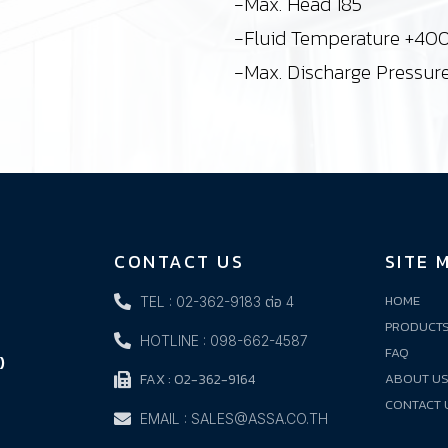
-Max. Head 185
-Fluid Temperature +40
-Max. Discharge Pressur
CONTACT US
SITE 
HOME
TEL : 02-362-9183 ต่อ 4
PRODUCT
HOTLINE : 098-662-4587
FAQ
)
FAX : 02-362-9164
ABOUT U
CONTACT 
EMAIL : SALES@ASSA.CO.TH