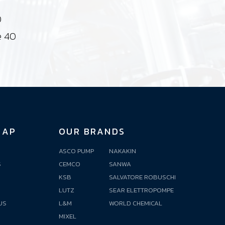
0
e 40
MAP
OUR BRANDS
ASCO PUMP
NAKAKIN
S
CEMCO
SANWA
KSB
SALVATORE ROBUSCHI
S
LUTZ
SEAR ELETTROPOMPE
US
L&M
WORLD CHEMICAL
MIXEL