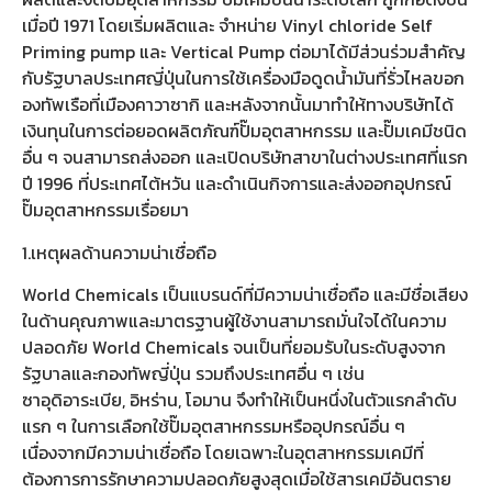
เมื่อปี 1971 โดยเริ่มผลิตและ จำหน่าย
Vinyl chloride Self
Priming pump
และ
Vertical Pump
ต่อมาได้มีส่วนร่วมสำคัญ
กับรัฐบาลประเทศญี่ปุ่นในการใช้เครื่องมือดูดน้ำมันที่รั่วไหลขอก
องทัพเรือที่เมืองคาวาซากิ และหลังจากนั้นมาทำให้ทางบริษัทได้
เงินทุนในการต่อยอดผลิตภัณฑ์ปั๊มอุตสาหกรรม และปั๊มเคมีชนิด
อื่น ๆ จนสามารถส่งออก และเปิดบริษัทสาขาในต่างประเทศที่แรก
ปี 1996 ที่ประเทศไต้หวัน และดำเนินกิจการและส่งออกอุปกรณ์
ปั๊มอุตสาหกรรมเรื่อยมา
1.เหตุผลด้านความน่าเชื่อถือ
World Chemicals เป็นแบรนด์ที่มีความน่าเชื่อถือ และมีชื่อเสียง
ในด้านคุณภาพและมาตรฐานผู้ใช้งานสามารถมั่นใจได้ในความ
ปลอดภัย World Chemicals จนเป็นที่ยอมรับในระดับสูงจาก
รัฐบาลและกองทัพญี่ปุ่น รวมถึงประเทศอื่น ๆ เช่น
ซาอุดิอาระเบีย, อิหร่าน, โอมาน จึงทำให้เป็นหนึ่งในตัวแรกลำดับ
แรก ๆ ในการเลือกใช้ปั๊มอุตสาหกรรมหรืออุปกรณ์อื่น ๆ
เนื่องจากมีความน่าเชื่อถือ โดยเฉพาะในอุตสาหกรรมเคมีที่
ต้องการการรักษาความปลอดภัยสูงสุดเมื่อใช้สารเคมีอันตราย